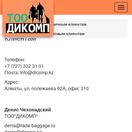
Toggl
navig
Розничным клиентам
Оптовым клиентам
Клиентам
Телефон:
+7 (727) 332 31 01
Почта: Info@dicomp.kz
Адрес:
Алматы, ул. полежаева 92А, офис 310
Денис Чехонадский
ТОО"ДИКОМП"
denis@rada-baggage.ru
denis@dicomp.kz